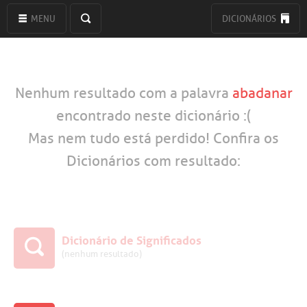
MENU
DICIONÁRIOS
Nenhum resultado com a palavra
abadanar
encontrado neste dicionário :(
Mas nem tudo está perdido! Confira os
Dicionários com resultado:
Dicionário de Significados
(nenhum resultado)