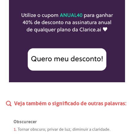
Veja também o significado de outras palavras:
Obscurecer
1.
Tornar
obscuro
;
privar
de
luz
;
diminuir
a
claridade
.