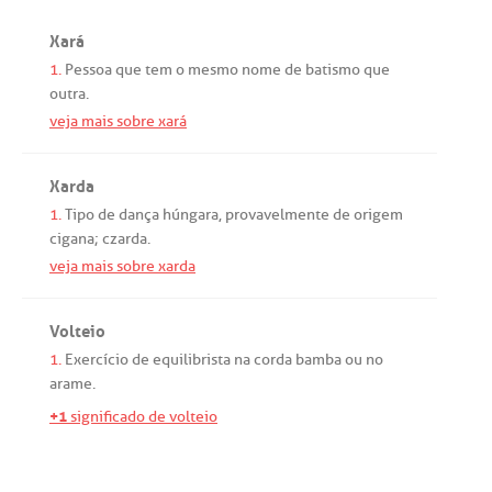
Xará
1.
Pessoa
que
tem
o
mesmo
nome
de
batismo
que
outra
.
veja mais sobre xará
Xarda
1.
Tipo
de
dança
húngara
,
provavelmente
de
origem
cigana
;
czarda
.
veja mais sobre xarda
Volteio
1.
Exercício
de
equilibrista
na
corda
bamba
ou
no
arame
.
+1
significado de volteio