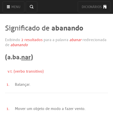
MENU
DICIONÁRIOS
abanando
Significado de
Exibindo
2 resultados
para a palavra
abanar
redirecionada
de
abanando
(a.ba.
nar
)
v.t. (verbo transitivo)
1.
Balançar
.
1.
Mover
um
objeto
de
modo
a
fazer
vento
.