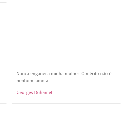
Nunca
enganei
a
minha
mulher
. O
mérito
não
é
nenhum
:
amo
-
a
.
Georges Duhamel