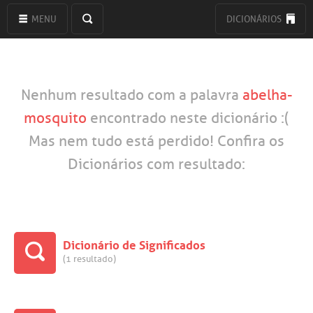
MENU
DICIONÁRIOS
Nenhum resultado com a palavra
abelha-
mosquito
encontrado neste dicionário :(
Mas nem tudo está perdido! Confira os
Dicionários com resultado:
Dicionário de Significados
(1 resultado)