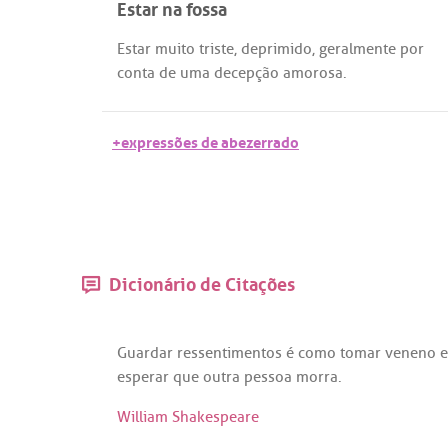
Estar na fossa
Estar
muito
triste
,
deprimido
,
geralmente
por
conta
de
uma
decepção
amorosa
.
+expressões de abezerrado
Dicionário de Citações
Guardar
ressentimentos
é
como
tomar
veneno
e
esperar
que
outra
pessoa
morra
.
William Shakespeare