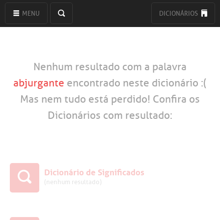
MENU
DICIONÁRIOS
Nenhum resultado com a palavra
abjurgante
encontrado neste dicionário :(
Mas nem tudo está perdido! Confira os
Dicionários com resultado:
Dicionário de Significados
(nenhum resultado)