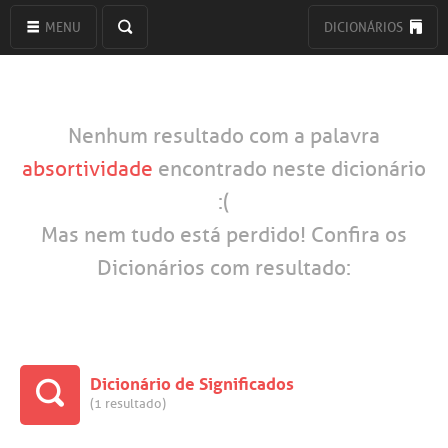
MENU
DICIONÁRIOS
Nenhum resultado com a palavra
absortividade
encontrado neste dicionário
:(
Mas nem tudo está perdido! Confira os
Dicionários com resultado:
Dicionário de Significados
(1 resultado)