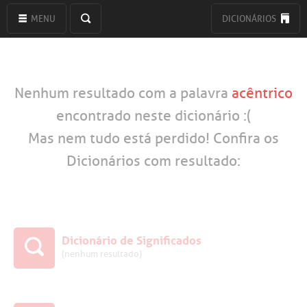
MENU
DICIONÁRIOS
Nenhum resultado com a palavra
acêntrico
encontrado neste dicionário :(
Mas nem tudo está perdido! Confira os
Dicionários com resultado:
Dicionário de Significados
(nenhum resultado)