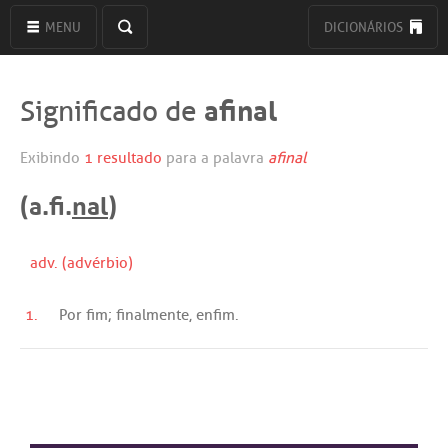
MENU
DICIONÁRIOS
afinal
Significado de
Exibindo
1 resultado
para a palavra
afinal
(a.fi.
nal
)
adv. (advérbio)
1.
Por
fim
;
finalmente
,
enfim
.