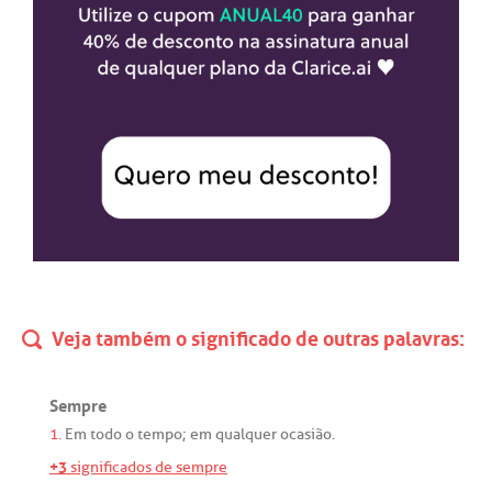
Veja também o significado de outras palavras:
Sempre
1.
Em
todo
o
tempo
;
em
qualquer
ocasião
.
+3
significados de sempre