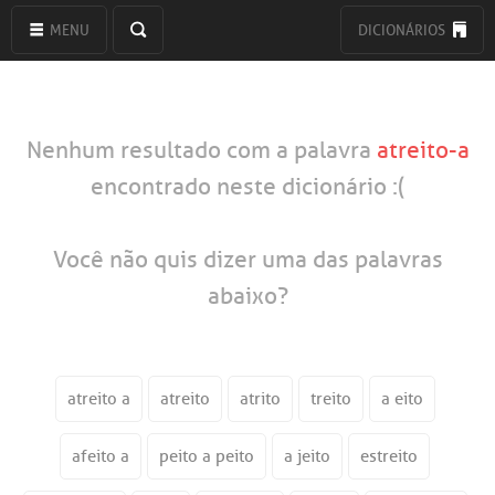
MENU
DICIONÁRIOS
Nenhum resultado com a palavra
atreito-a
encontrado neste dicionário :(
Você não quis dizer uma das palavras
abaixo?
atreito a
atreito
atrito
treito
a eito
afeito a
peito a peito
a jeito
estreito