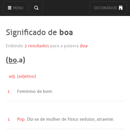
MENU
DICIONÁRIOS
boa
Significado de
Exibindo
2 resultados
para a palavra
boa
(
bo
.a)
adj. (adjetivo)
1.
Feminino
de
bom
.
1.
Pop.
Diz
-
se
de
mulher
de
físico
sedutor
,
atraente
.