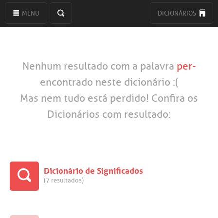
MENU
DICIONÁRIOS
Nenhum resultado com a palavra
per-
encontrado neste dicionário :(
Mas nem tudo está perdido! Confira os
Dicionários com resultado:
Dicionário de Significados
(7 resultados)