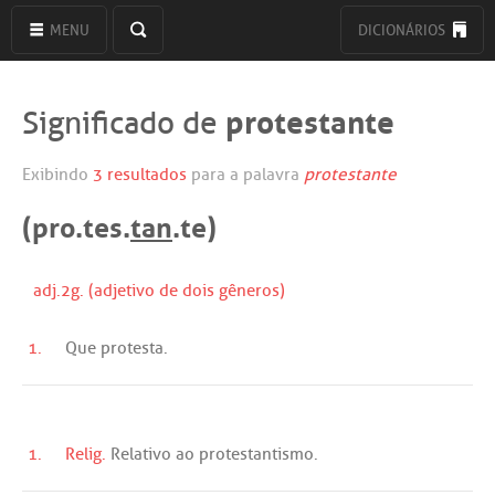
MENU
DICIONÁRIOS
protestante
Significado de
Exibindo
3 resultados
para a palavra
protestante
(pro.tes.
tan
.te)
adj.2g. (adjetivo de dois gêneros)
1.
Que
protesta
.
1.
Relig.
Relativo
ao
protestantismo
.