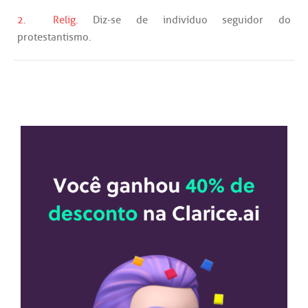
2.
Relig.
Diz
-
se
de
indivíduo
seguidor
do
protestantismo
.