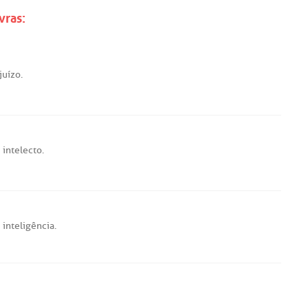
vras:
juízo
.
;
intelecto
.
;
inteligência
.