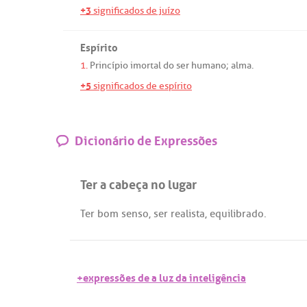
+3
significados de juízo
Espírito
1.
Princípio
imortal
do
ser
humano
;
alma
.
+5
significados de espírito
Dicionário de Expressões
Ter a cabeça no lugar
Ter
bom
senso
,
ser
realista
,
equilibrado
.
+expressões de a luz da inteligência