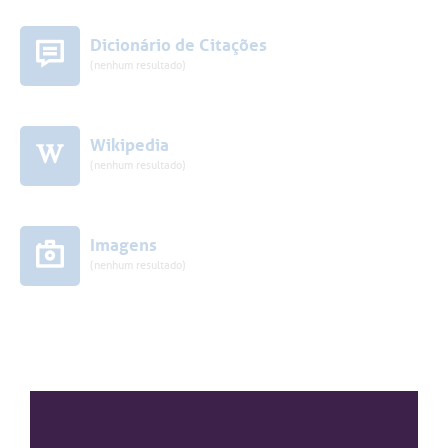
Dicionário de Citações
(nenhum resultado)
Wikipedia
(nenhum resultado)
Imagens
(nenhum resultado)