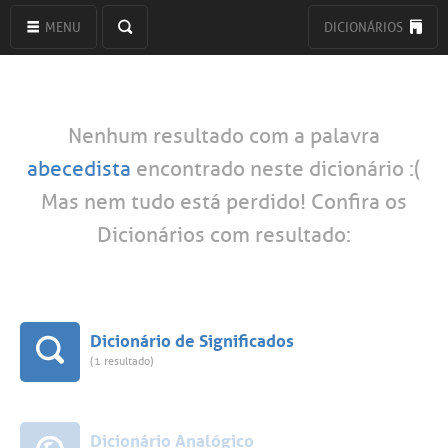
MENU
DICIONÁRIOS
Nenhum resultado com a palavra
abecedista
encontrado neste dicionário :(
Mas nem tudo está perdido! Confira os
Dicionários com resultado:
Dicionário de Significados
(1 resultado)
Dicionário Analógico