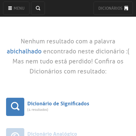
MENU
DICIONÁRIOS
Nenhum resultado com a palavra
abichalhado
encontrado neste dicionário :(
Mas nem tudo está perdido! Confira os
Dicionários com resultado:
Dicionário de Significados
(4 resultados)
Dicionário Analógico