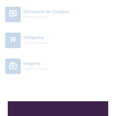
Dicionário de Citações
(nenhum resultado)
Wikipedia
(nenhum resultado)
Imagens
(nenhum resultado)