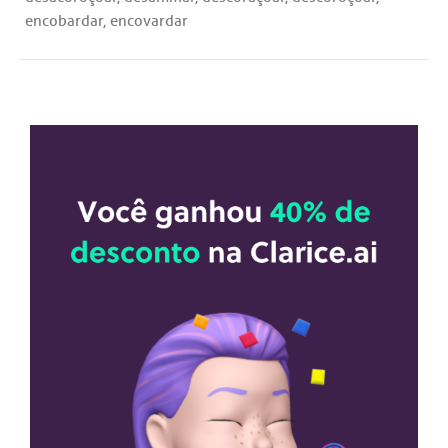
encobardar, encovardar