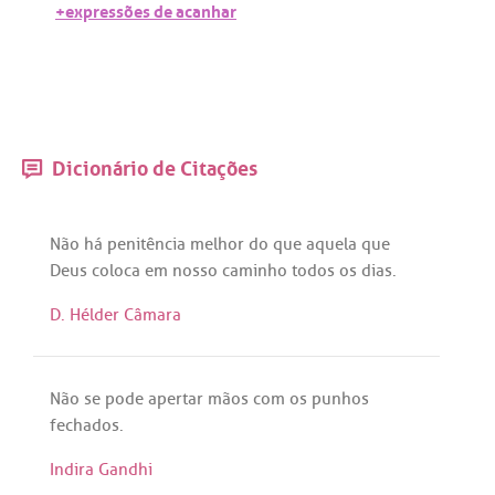
+expressões de acanhar
Dicionário de Citações
Não
há
penitência
melhor
do
que
aquela
que
Deus
coloca
em
nosso
caminho
todos
os
dias
.
D. Hélder Câmara
Não
se
pode
apertar
mãos
com
os
punhos
fechados
.
Indira Gandhi