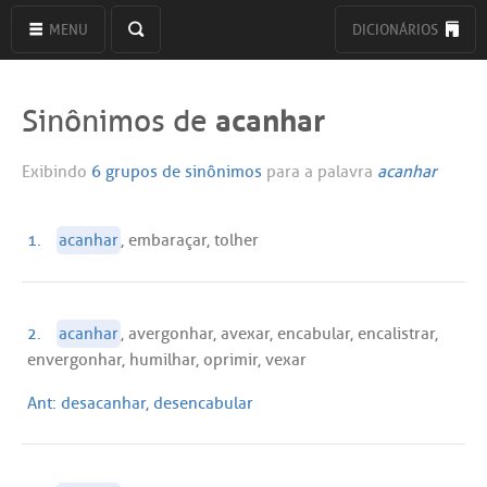
MENU
DICIONÁRIOS
acanhar
Sinônimos de
Exibindo
6 grupos de sinônimos
para a palavra
acanhar
1.
acanhar
, embaraçar, tolher
2.
acanhar
, avergonhar, avexar, encabular, encalistrar,
envergonhar, humilhar, oprimir, vexar
Ant:
desacanhar, desencabular