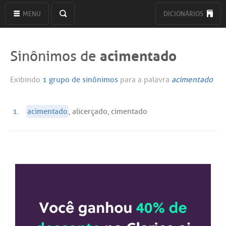
MENU
DICIONÁRIOS
acimentado
Sinônimos de
Exibindo
1 grupo de sinônimos
para a palavra
acimentado
1.
acimentado
, alicerçado, cimentado