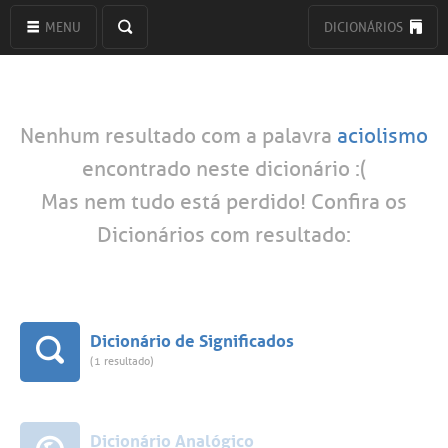
MENU
DICIONÁRIOS
Nenhum resultado com a palavra
aciolismo
encontrado neste dicionário :(
Mas nem tudo está perdido! Confira os
Dicionários com resultado:
Dicionário de Significados
(1 resultado)
Dicionário Analógico