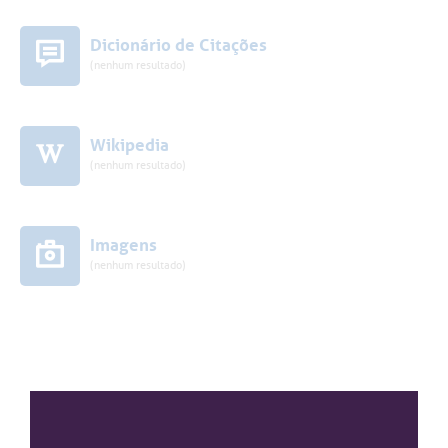
Dicionário de Citações
(nenhum resultado)
Wikipedia
(nenhum resultado)
Imagens
(nenhum resultado)