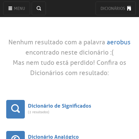
MENU
DICIONÁRIOS
Nenhum resultado com a palavra
aerobus
encontrado neste dicionário :(
Mas nem tudo está perdido! Confira os
Dicionários com resultado:
Dicionário de Significados
(2 resultados)
Dicionário Analógico