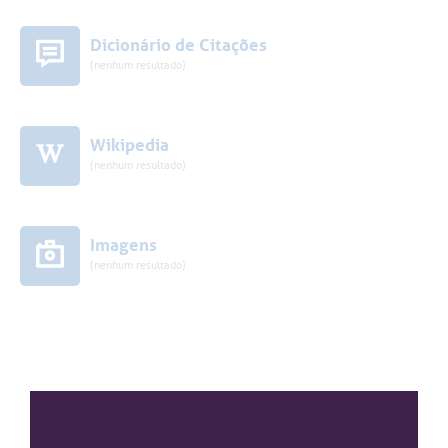
Dicionário de Citações
(nenhum resultado)
Wikipedia
(nenhum resultado)
Imagens
(nenhum resultado)