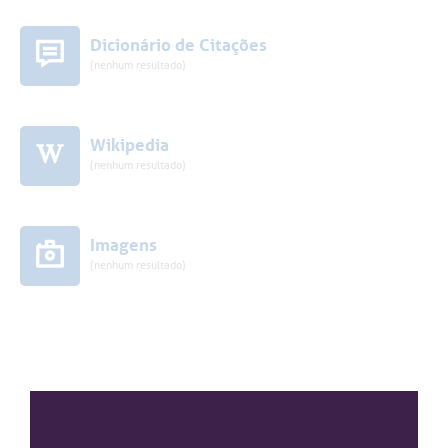
Dicionário de Citações
(nenhum resultado)
Wikipedia
(nenhum resultado)
Imagens
(nenhum resultado)