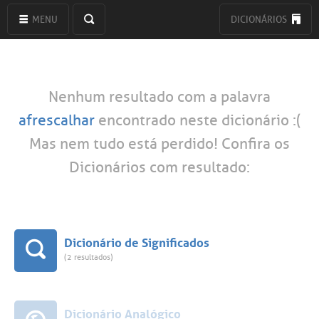
MENU
DICIONÁRIOS
Nenhum resultado com a palavra
afrescalhar
encontrado neste dicionário :(
Mas nem tudo está perdido! Confira os
Dicionários com resultado:
Dicionário de Significados
(2 resultados)
Dicionário Analógico