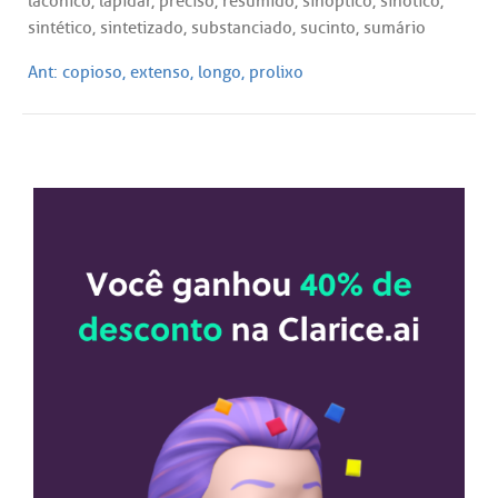
lacônico, lapidar, preciso, resumido, sinóptico, sinótico,
sintético, sintetizado, substanciado, sucinto, sumário
Ant:
copioso, extenso, longo, prolixo