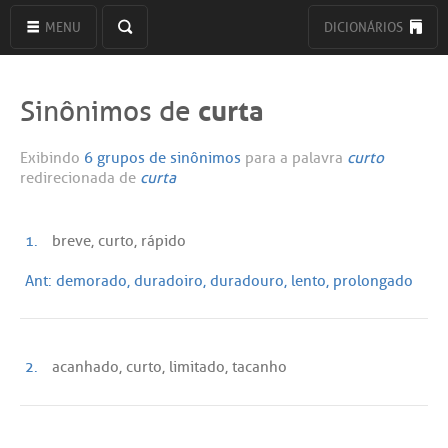
MENU
DICIONÁRIOS
curta
Sinônimos de
Exibindo
6 grupos de sinônimos
para a palavra
curto
redirecionada de
curta
1.
breve, curto, rápido
Ant:
demorado, duradoiro, duradouro, lento, prolongado
2.
acanhado, curto, limitado, tacanho