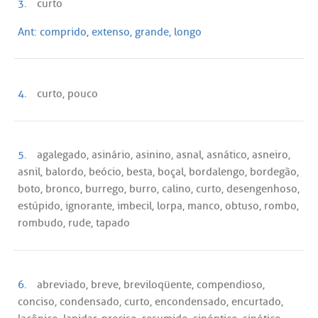
3.
curto
Ant:
comprido, extenso, grande, longo
4.
curto, pouco
5.
agalegado, asinário, asinino, asnal, asnático, asneiro,
asnil, balordo, beócio, besta, boçal, bordalengo, bordegão,
boto, bronco, burrego, burro, calino, curto, desengenhoso,
estúpido, ignorante, imbecil, lorpa, manco, obtuso, rombo,
rombudo, rude, tapado
6.
abreviado, breve, breviloqüente, compendioso,
conciso, condensado, curto, encondensado, encurtado,