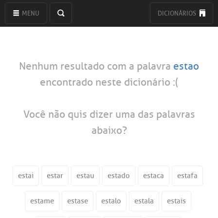
MENU
DICIONÁRIOS
Nenhum resultado com a palavra
estao
encontrado neste dicionário :(
Você não quis dizer uma das palavras
abaixo?
estai
estar
estau
estado
estaca
estafa
estame
estase
estalo
estala
estais