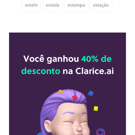
estafe
estada
estampa
estação