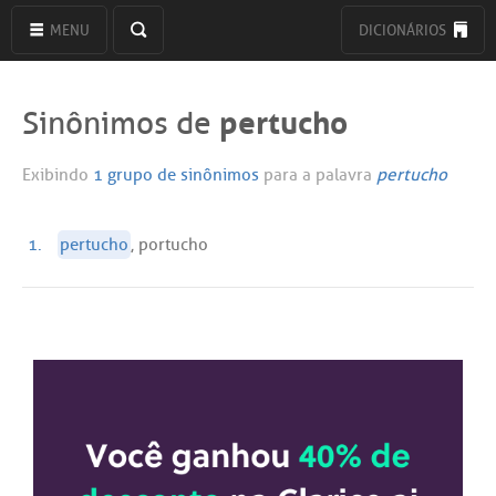
MENU
DICIONÁRIOS
pertucho
Sinônimos de
Exibindo
1 grupo de sinônimos
para a palavra
pertucho
1.
pertucho
, portucho