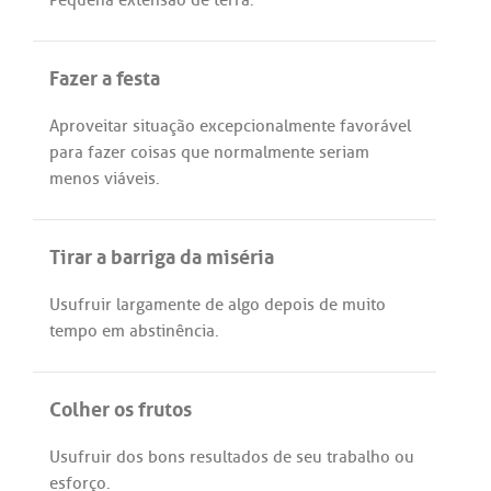
Fazer a festa
Aproveitar
situação
excepcionalmente
favorável
para
fazer
coisas
que
normalmente
seriam
menos
viáveis
.
Tirar a barriga da miséria
Usufruir
largamente
de
algo
depois
de
muito
tempo
em
abstinência
.
Colher os frutos
Usufruir
dos
bons
resultados
de
seu
trabalho
ou
esforço
.