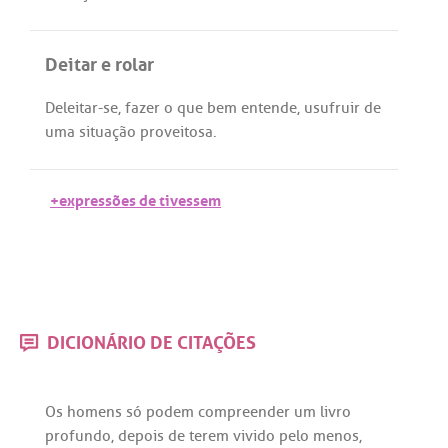
Deitar e rolar
Deleitar
-
se
,
fazer
o
que
bem
entende
,
usufruir
de
uma
situação
proveitosa
.
+expressões de tivessem
DICIONÁRIO DE CITAÇÕES
Os
homens
só
podem
compreender
um
livro
profundo
,
depois
de
terem
vivido
pelo
menos
,