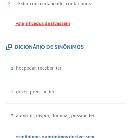
2.
Estar
com
certa
idade
;
contar
anos
.
+significados de tivessem
DICIONÁRIO DE SINÔNIMOS
1.
hospedar
,
receber
,
ter
2.
dever
,
precisar
,
ter
3.
apossuir
,
dispor
,
dominar
,
possuir
,
ter
+sinônimos e antônimos de tivessem