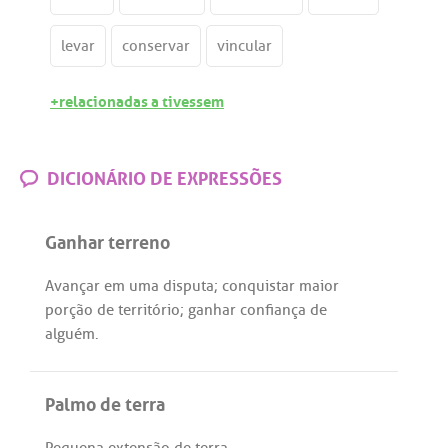
levar
conservar
vincular
+relacionadas a tivessem
DICIONÁRIO DE EXPRESSÕES
Ganhar terreno
Avançar
em
uma
disputa
;
conquistar
maior
porção
de
território
;
ganhar
confiança
de
alguém
.
Palmo de terra
Pequena
extensão
de
terra
.