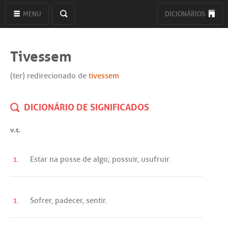
MENU
DICIONÁRIOS
Tivessem
(ter) redirecionado de
tivessem
DICIONÁRIO DE SIGNIFICADOS
v.t.
1.
Estar
na
posse
de
algo
;
possuir
,
usufruir
.
1.
Sofrer
,
padecer
,
sentir
.