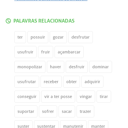
PALAVRAS RELACIONADAS
ter
possuir
gozar
desfrutar
usufruir
fruir
açambarcar
monopolizar
haver
desfruir
dominar
usufrutar
receber
obter
adquirir
conseguir
vir a ter posse
vingar
tirar
suportar
sofrer
sacar
trazer
suster
sustentar
manutenir
manter