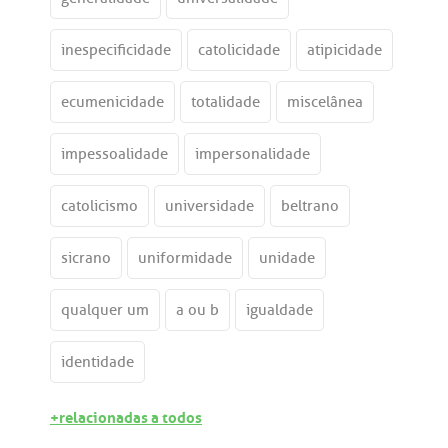
inespecificidade
catolicidade
atipicidade
ecumenicidade
totalidade
miscelânea
impessoalidade
impersonalidade
catolicismo
universidade
beltrano
sicrano
uniformidade
unidade
qualquer um
a ou b
igualdade
identidade
+relacionadas a todos