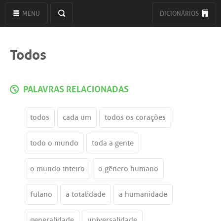
MENU
DICIONÁRIOS
Todos
PALAVRAS RELACIONADAS
todos
cada um
todos os corações
todo o mundo
toda a gente
o mundo inteiro
o gênero humano
fulano
a totalidade
a humanidade
generalidade
universalidade