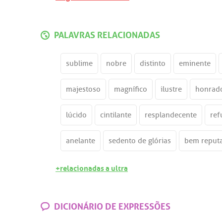
PALAVRAS RELACIONADAS
sublime
nobre
distinto
eminente
majestoso
magnífico
ilustre
honrad
lúcido
cintilante
resplandecente
ref
anelante
sedento de glórias
bem reput
+relacionadas a ultra
DICIONÁRIO DE EXPRESSÕES