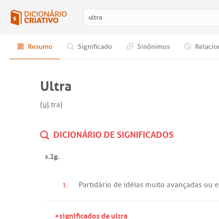
Resumo
Significado
Sinônimos
Relacio
Ultra
(
ul
.tra)
DICIONÁRIO DE SIGNIFICADOS
s.2g.
1.
Partidário
de
idéias
muito
avançadas
ou
e
+significados de ultra