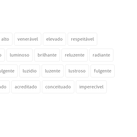
alto
venerável
elevado
respeitável
o
luminoso
brilhante
reluzente
radiante
ulgente
luzidio
luzente
lustroso
fulgente
ado
acreditado
conceituado
imperecível