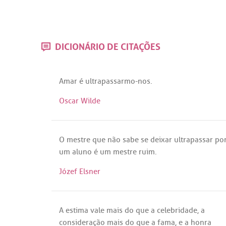
DICIONÁRIO DE CITAÇÕES
Amar
é
ultrapassarmo
-
nos
.
Oscar Wilde
O
mestre
que
não
sabe
se
deixar
ultrapassar
po
um
aluno
é
um
mestre
ruim
.
Józef Elsner
A
estima
vale
mais
do
que
a
celebridade
,
a
consideração
mais
do
que
a
fama
, e
a
honra