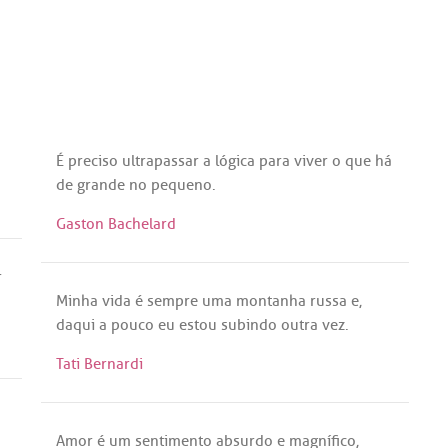
É
preciso
ultrapassar
a
lógica
para
viver
o
que
há
de
grande
no
pequeno
.
Gaston Bachelard
r
Minha
vida
é
sempre
uma
montanha
russa
e,
daqui
a
pouco
eu
estou
subindo
outra
vez
.
Tati Bernardi
Amor
é
um
sentimento
absurdo
e
magnífico
,