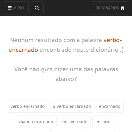
MENU
DICIONÁRIOS
Nenhum resultado com a palavra
verbo-
encarnado
encontrado neste dicionário :(
Você não quis dizer uma das palavras
abaixo?
verbo encarnado
o verbo encarnado
encarnado
diabo encarnado
encavernado
encarna