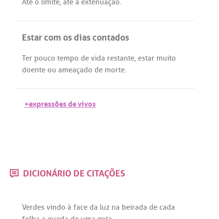
Até
o
limite
,
até
a
extenuação
.
Estar com os dias contados
Ter
pouco
tempo
de
vida
restante
,
estar
muito
doente
ou
ameaçado
de
morte
.
+expressões de vivos
DICIONÁRIO DE CITAÇÕES
Verdes
vindo
à
face
da
luz
na
beirada
de
cada
folha
a
queda
de
uma
gota
.