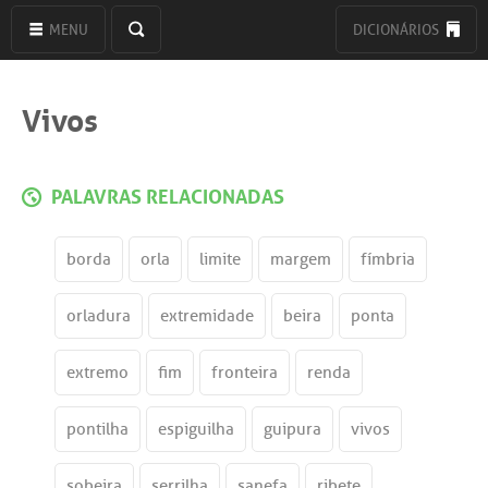
MENU
DICIONÁRIOS
Vivos
PALAVRAS RELACIONADAS
borda
orla
limite
margem
fímbria
orladura
extremidade
beira
ponta
extremo
fim
fronteira
renda
pontilha
espiguilha
guipura
vivos
sobeira
serrilha
sanefa
ribete