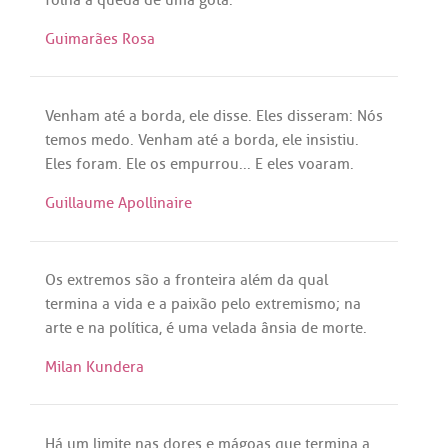
Guimarães Rosa
Venham
até
a
borda
,
ele
disse
.
Eles
disseram
:
Nós
temos
medo
.
Venham
até
a
borda
,
ele
insistiu
.
Eles
foram
.
Ele
os
empurrou
... E
eles
voaram
.
Guillaume Apollinaire
Os
extremos
são
a
fronteira
além
da
qual
termina
a
vida
e
a
paixão
pelo
extremismo
;
na
arte
e
na
política
,
é
uma
velada
ânsia
de
morte
.
Milan Kundera
Há
um
limite
nas
dores
e
mágoas
que
termina
a