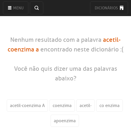
MENU
DICIONÁRIOS
Nenhum resultado com a palavra
acetil-
coenzima a
encontrado neste dicionário :(
Você não quis dizer uma das palavras
abaixo?
acetil-coenzima A
coenzima
acetil-
co enzima
apoenzima