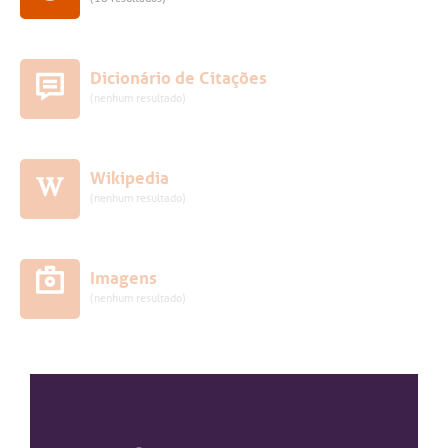
Dicionário de Citações
(nenhum resultado)
Wikipedia
(nenhum resultado)
Imagens
(nenhum resultado)