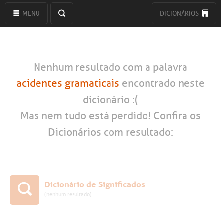
MENU
DICIONÁRIOS
Nenhum resultado com a palavra
acidentes gramaticais
encontrado neste
dicionário :(
Mas nem tudo está perdido! Confira os
Dicionários com resultado:
Dicionário de Significados
(nenhum resultado)