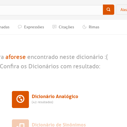
Ale
nadas
Expressões
Citações
Rimas
ra
aforese
encontrado neste dicionário :(
Confira os Dicionários com resultado:
Dicionário Analógico
(42 resultados)
Dicionário de Sinônimos