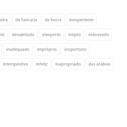
tira
de fancaria
de borra
inexperiente
el
desajeitado
inexperto
inepto
estouvado
inadequado
impróprio
inoportuno
intempestivo
infeliz
inapropriado
das arábias