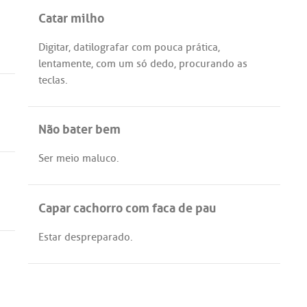
Catar milho
Digitar
,
datilografar
com
pouca
prática
,
lentamente
,
com
um
só
dedo
,
procurando
as
teclas
.
Não bater bem
Ser
meio
maluco
.
Capar cachorro com faca de pau
Estar
despreparado
.