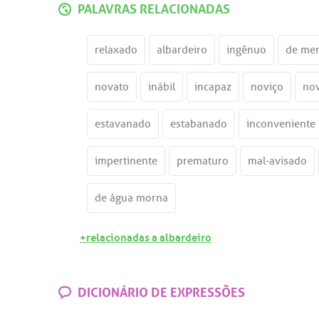
PALAVRAS RELACIONADAS
relaxado
albardeiro
ingênuo
de men
novato
inábil
incapaz
noviço
nov
estavanado
estabanado
inconveniente
impertinente
prematuro
mal-avisado
de água morna
+relacionadas a albardeiro
DICIONÁRIO DE EXPRESSÕES