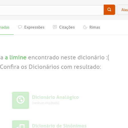
Ale
nadas
Expressões
Citações
Rimas
ra
a limine
encontrado neste dicionário :(
Confira os Dicionários com resultado:
Dicionário Analógico
(nenhum resultado)
Dicionário de Sinônimos