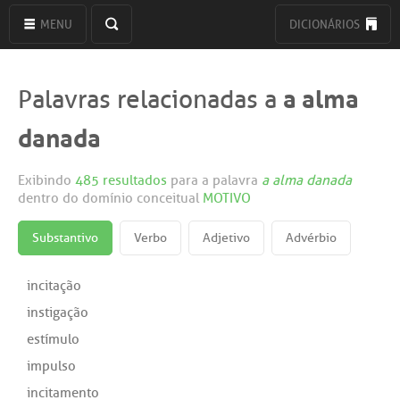
MENU
DICIONÁRIOS
a alma
Palavras relacionadas a
danada
Exibindo
485 resultados
para a palavra
a alma danada
dentro do domínio conceitual
MOTIVO
Substantivo
Verbo
Adjetivo
Advérbio
incitação
instigação
estímulo
impulso
incitamento