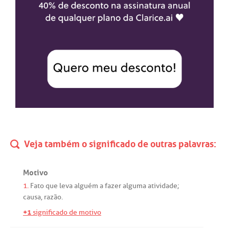
Veja também o significado de outras palavras:
Motivo
1.
Fato
que
leva
alguém
a
fazer
alguma
atividade
;
causa
,
razão
.
+1
significado de motivo