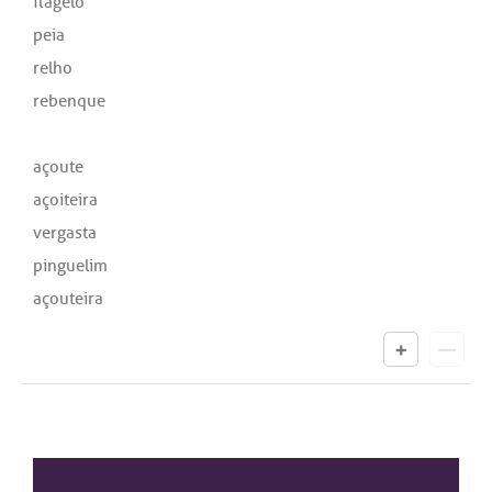
flagelo
peia
relho
rebenque
açoute
açoiteira
vergasta
pinguelim
açouteira