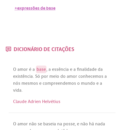
+expressões de base
DICIONÁRIO DE CITAÇÕES
O
amor
é
a
base
,
a
essência
e
a
finalidade
da
existência
.
Só
por
meio
do
amor
conhecemos
a
nós
mesmos
e
compreendemos
o
mundo
e
a
vida
.
Claude Adrien Helvétius
O
amor
não
se
baseia
na
posse
, e
não
há
nada