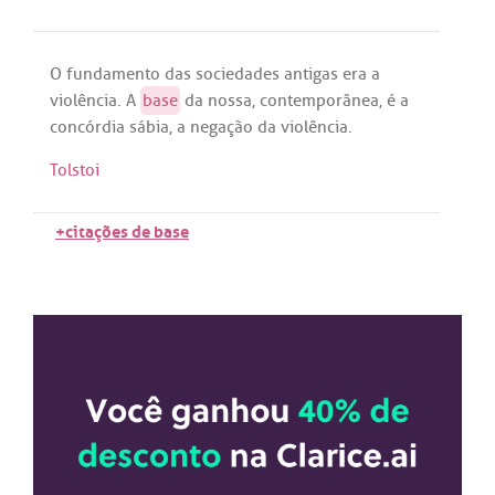
O
fundamento
das
sociedades
antigas
era
a
violência
.
A
base
da
nossa
,
contemporânea
,
é
a
concórdia
sábia
,
a
negação
da
violência
.
Tolstoi
+citações de base