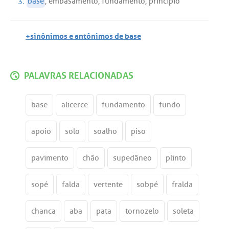
3.
base
,
embasamento
,
fundamento
,
princípio
+sinônimos e antônimos de base
PALAVRAS RELACIONADAS
base
alicerce
fundamento
fundo
apoio
solo
soalho
piso
pavimento
chão
supedâneo
plinto
sopé
falda
vertente
sobpé
fralda
chanca
aba
pata
tornozelo
soleta