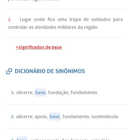
2.
Lugar
onde
fica
uma
tropa
de
soldados
para
controlar
as
atividades
militares
da
região
.
+significados de base
DICIONÁRIO DE SINÔNIMOS
1.
alicerce
,
base
,
fundação
,
fundamento
2.
alicerce
,
apoio
,
base
,
fundamento
,
sustentáculo