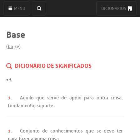
MENU
DICIONÁRIOS
Base
(
ba
.se)
DICIONÁRIO DE SIGNIFICADOS
s.f.
1.
Aquilo
que
serve
de
apoio
para
outra
coisa;
fundamento
,
suporte
.
1.
Conjunto
de
conhecimentos
que
se
deve
ter
para
fazer
alguma
coisa.