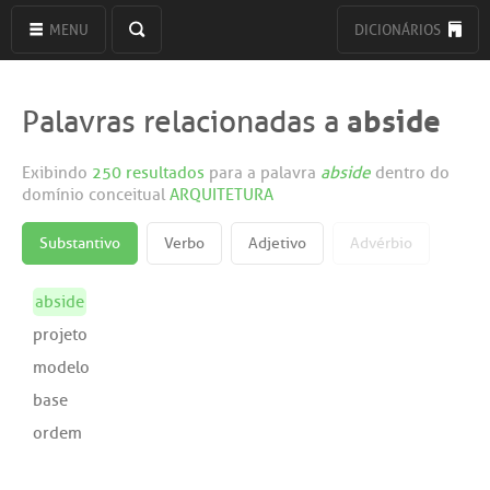
MENU
DICIONÁRIOS
abside
Palavras relacionadas a
Exibindo
250 resultados
para a palavra
abside
dentro do
domínio conceitual
ARQUITETURA
Substantivo
Verbo
Adjetivo
Advérbio
abside
projeto
modelo
base
ordem