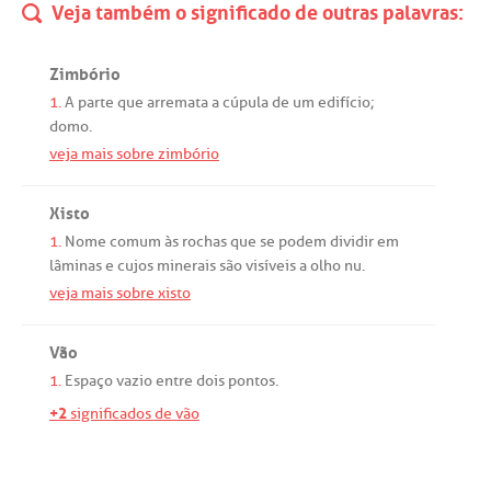
Veja também o significado de outras palavras:
Zimbório
1.
A
parte
que
arremata
a
cúpula
de
um
edifício
;
domo
.
veja mais sobre zimbório
Xisto
1.
Nome
comum
às
rochas
que
se
podem
dividir
em
lâminas
e
cujos
minerais
são
visíveis
a
olho
nu
.
veja mais sobre xisto
Vão
1.
Espaço
vazio
entre
dois
pontos
.
+2
significados de vão