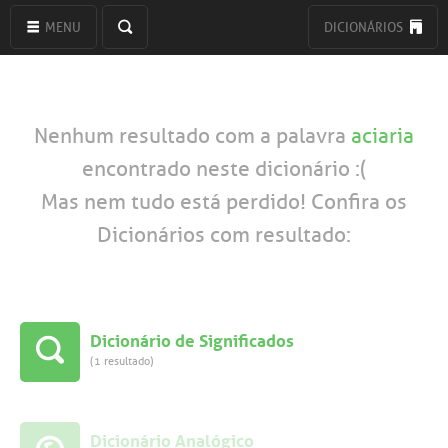
MENU
DICIONÁRIOS
Nenhum resultado com a palavra
aciaria
encontrado neste dicionário :(
Mas nem tudo está perdido! Confira os
Dicionários com resultado:
Dicionário de Significados
(1 resultado)
Dicionário Analógico