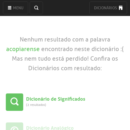
MENU
DICIONÁRIOS
Nenhum resultado com a palavra
acopiarense
encontrado neste dicionário :(
Mas nem tudo está perdido! Confira os
Dicionários com resultado:
Dicionário de Significados
(2 resultados)
Dicionário Analógico