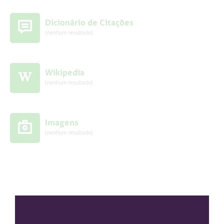
Dicionário de Citações
(nenhum resultado)
Wikipedia
(nenhum resultado)
Imagens
(nenhum resultado)