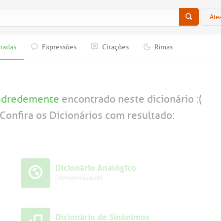
Ale
nadas
Expressões
Citações
Rimas
adredemente
encontrado neste dicionário :(
Confira os Dicionários com resultado:
Dicionário Analógico
(nenhum resultado)
Dicionário de Sinônimos