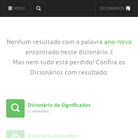
MENU
DICIONÁRIOS
Nenhum resultado com a palavra
ano-novo
encontrado neste dicionário :(
Mas nem tudo está perdido! Confira os
Dicionários com resultado:
Dicionário de Significados
(2 resultados)
Dicionário Analógico