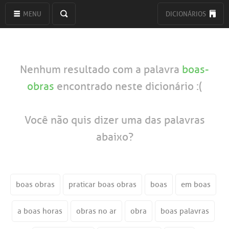
MENU
DICIONÁRIOS
Nenhum resultado com a palavra
boas-
obras
encontrado neste dicionário :(
Você não quis dizer uma das palavras
abaixo?
boas obras
praticar boas obras
boas
em boas
a boas horas
obras no ar
obra
boas palavras