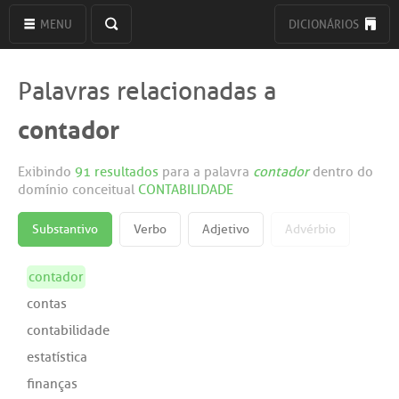
MENU
DICIONÁRIOS
Palavras relacionadas a
contador
Exibindo
91 resultados
para a palavra
contador
dentro do
domínio conceitual
CONTABILIDADE
Substantivo
Verbo
Adjetivo
Advérbio
contador
contas
contabilidade
estatística
finanças