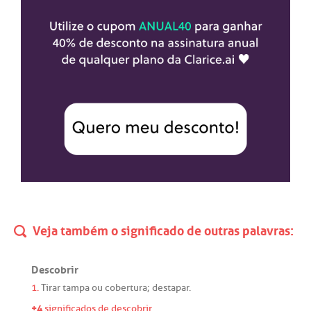
Veja também o significado de outras palavras:
Descobrir
1.
Tirar
tampa
ou
cobertura
;
destapar
.
+4
significados de descobrir