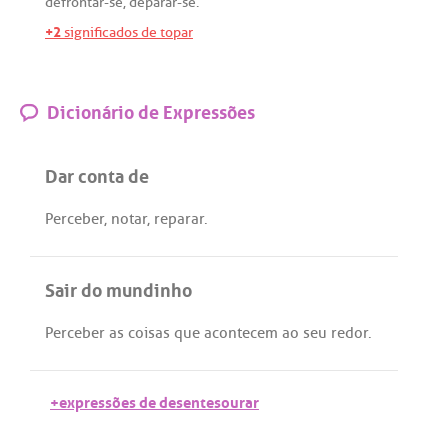
defrontar
-
se
,
deparar
-
se
.
+2
significados de topar
Dicionário de Expressões
Dar conta de
Perceber
,
notar
,
reparar
.
Sair do mundinho
Perceber
as
coisas
que
acontecem
ao
seu
redor
.
+expressões de desentesourar