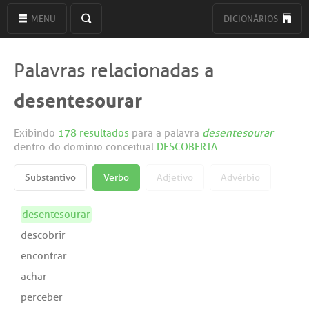
MENU
DICIONÁRIOS
Palavras relacionadas a
desentesourar
Exibindo
178 resultados
para a palavra
desentesourar
dentro do domínio conceitual
DESCOBERTA
Substantivo
Verbo
Adjetivo
Advérbio
desentesourar
descobrir
encontrar
achar
perceber