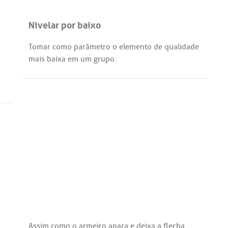
Nivelar por baixo
Tomar
como
parâmetro
o
elemento
de
qualidade
mais
baixa
em
um
grupo
.
Assim
como
o
armeiro
apara
e
deixa
a
flecha