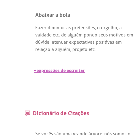
Abaixar a bola
Fazer
diminuir
as
pretensões
, o
orgulho
,
a
vaidade
etc
.
de
alguém
pondo
seus
motivos
em
dúvida
;
atenuar
expectativas
positivas
em
relação
a
alguém
,
projeto
etc
.
+expressões de estreitar
Dicionário de Citações
Se
vocês
são
uma
grande
árvore
,
nós
somos
o