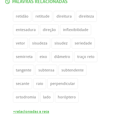
PALAVRAS RELACIONADAS
retidão
retitude
direitura
direiteza
entesadura
direção
inflexibilidade
vetor
sisudeza
sisudez
seriedade
semirreta
eixo
diâmetro
traço reto
tangente
subtensa
subtendente
secante
raio
perpendicular
ortodromia
lado
horóptero
+relacionadas a reta