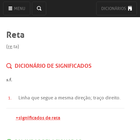
MENU
DICIONÁRIOS
Reta
(
re
.ta)
DICIONÁRIO DE SIGNIFICADOS
s.f.
1.
Linha
que
segue
a
mesma
direção
;
traço
direito
.
+significados de reta