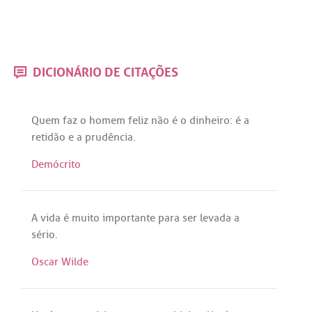
DICIONÁRIO DE CITAÇÕES
Quem
faz
o
homem
feliz
não
é
o
dinheiro
:
é
a
retidão
e
a
prudência
.
Demócrito
A
vida
é
muito
importante
para
ser
levada
a
sério
.
Oscar Wilde