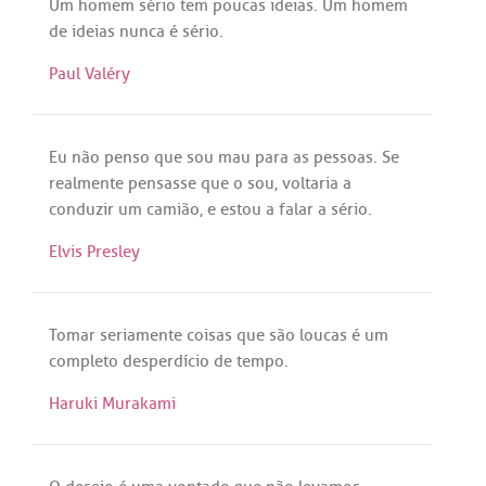
Um
homem
sério
tem
poucas
ideias
.
Um
homem
de
ideias
nunca
é
sério
.
Paul Valéry
Eu
não
penso
que
sou
mau
para
as
pessoas
.
Se
realmente
pensasse
que
o
sou
,
voltaria
a
conduzir
um
camião
, e
estou
a
falar
a
sério
.
Elvis Presley
Tomar
seriamente
coisas
que
são
loucas
é
um
completo
desperdício
de
tempo
.
Haruki Murakami