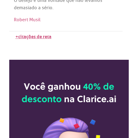
O
desejo
é
uma
vontade
que
não
levamos
demasiado
a
sério
.
Robert Musil
+citações de reta