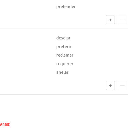
pretender
desejar
preferir
reclamar
requerer
anelar
vras: