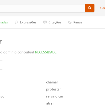
Ale
nadas
Expressões
Citações
Rimas
r
o domínio conceitual
NECESSIDADE
chamar
protestar
ivo
reivindicar
atrair