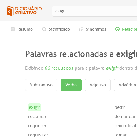
Resumo
Significado
Sinônimos
Relacio
exigi
Palavras relacionadas a
Exibindo
66 resultados
para a palavra
exigir
dentro d
Substantivo
Verbo
Adjetivo
Advérbio
exigir
pedir
reclamar
demandar
requerer
reivindicat
requisitar
tomar