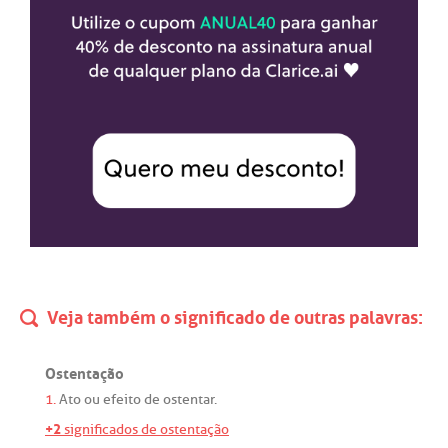
Veja também o significado de outras palavras:
Ostentação
1.
Ato
ou
efeito
de
ostentar
.
+2
significados de ostentação