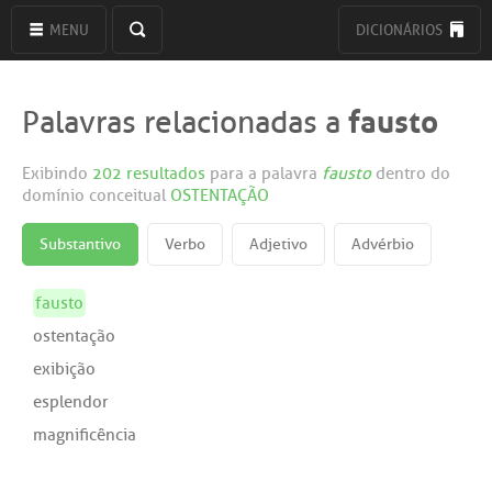
MENU
DICIONÁRIOS
fausto
Palavras relacionadas a
Exibindo
202 resultados
para a palavra
fausto
dentro do
domínio conceitual
OSTENTAÇÃO
Substantivo
Verbo
Adjetivo
Advérbio
fausto
ostentação
exibição
esplendor
magnificência