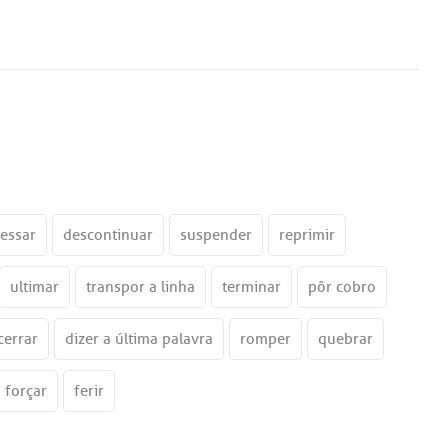
cessar
descontinuar
suspender
reprimir
ultimar
transpor a linha
terminar
pôr cobro
cerrar
dizer a última palavra
romper
quebrar
forçar
ferir