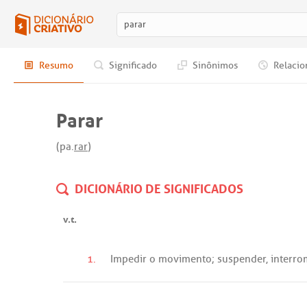
Resumo
Significado
Sinônimos
Relacio
Parar
(pa.
rar
)
DICIONÁRIO DE SIGNIFICADOS
v.t.
1.
Impedir
o
movimento
;
suspender
,
interro