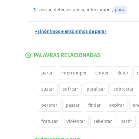
3.
cessar
,
deter
,
estancar
,
interromper
,
parar
+sinônimos e antônimos de parar
PALAVRAS RELACIONADAS
parar
interromper
conter
deter
sustar
sofrear
paralisar
sobrestar
perorar
passar
findar
expirar
en
fraturar
violentar
rebentar
partir
+relacionadas a parar