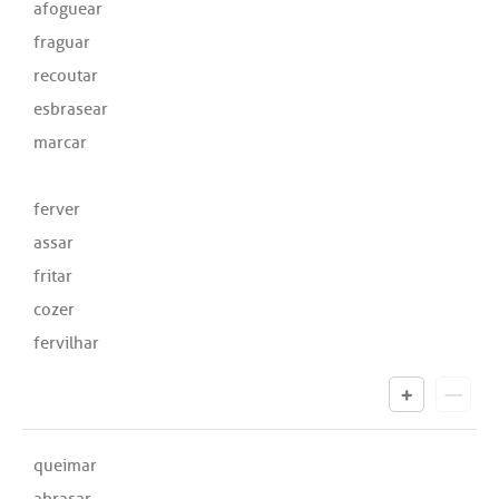
afoguear
fraguar
recoutar
esbrasear
marcar
ferver
assar
fritar
cozer
fervilhar
queimar
abrasar