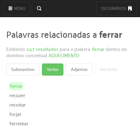
MENU
DICIONÁRIOS
ferrar
Palavras relacionadas a
Exibindo
247 resultados
para a palavra
ferrar
dentro do
domínio conceitual
AQUECIMENTO
Substantivo
Verbo
Adjetivo
Advérbio
ferrar
recozer
recoitar
forjar
ferretear